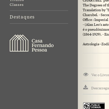
CHARUBEL pse
Classes
The Degrees of t
Translation by "S
Charubel. - Seco
Destaques
Office : Imperial 
- (Alan Leo's ast
é o pseudónimos
(1864-1929). - E
Astrologia--Zod
Ver o Livro
Descarregar