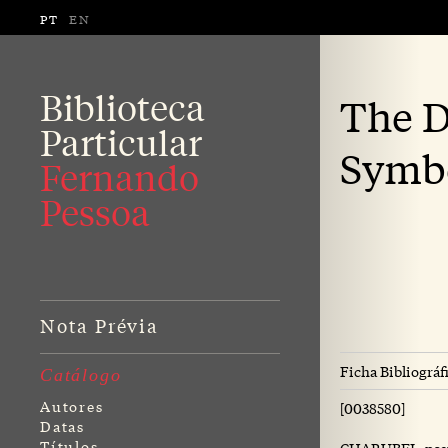
PT
EN
Biblioteca
The D
Particular
Symb
Fernando
Pessoa
Nota Prévia
Ficha Bibliográf
Catálogo
Autores
[0038580]
Datas
Títulos