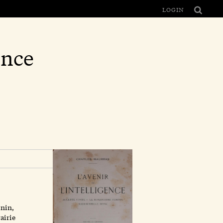
LOGIN
ence
inin,
airie