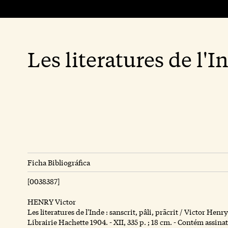
Les literatures de l'I
Ficha Bibliográfica
[0038387]
HENRY Victor
Les literatures de l'Inde : sanscrit, pâli, prãcrit / Victor Henry.
Librairie Hachette 1904. - XII, 335 p. ; 18 cm. - Contém assina