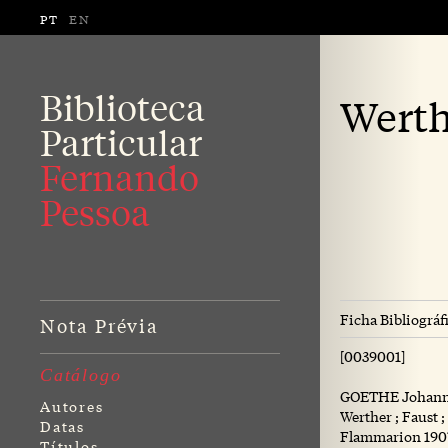
PT
EN
Biblioteca
Werth
Particular
Fernando
Pessoa
Ficha Bibliográf
Nota Prévia
[0039001]
Catálogo
GOETHE Johann 
Autores
Werther ; Faust 
Datas
Flammarion 1907. 
Títulos