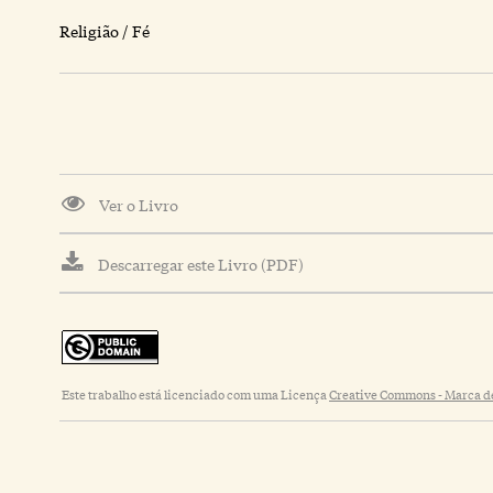
Religião / Fé
Ver o Livro
Descarregar este Livro (PDF)
Este trabalho está licenciado com uma Licença
Creative Commons - Marca de