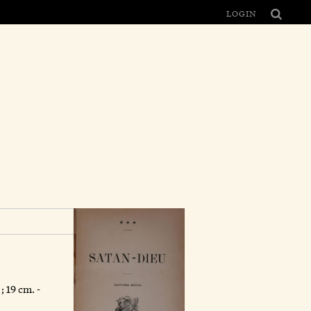
LOGIN
; 19 cm. -