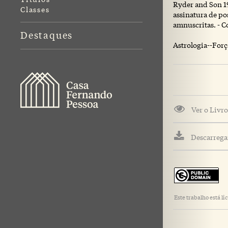
Ryder and Son 191
Classes
assinatura de po
amnuscritas. - 
Destaques
Astrologia--Força
Ver o Livro
Descarregar
Este trabalho está 