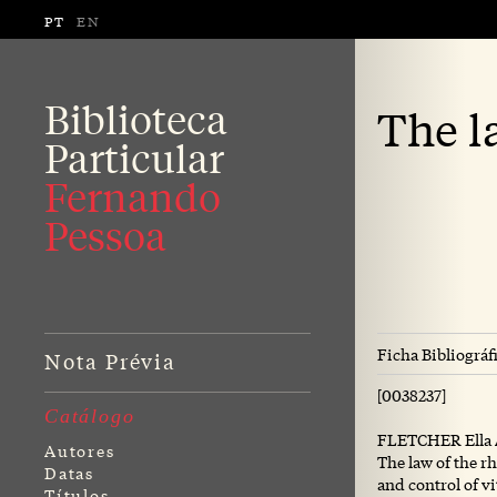
PT
EN
Biblioteca
The l
Particular
Fernando
Pessoa
Ficha Bibliográf
Nota Prévia
[0038237]
Catálogo
FLETCHER Ella 
Autores
The law of the r
Datas
and control of vi
Títulos