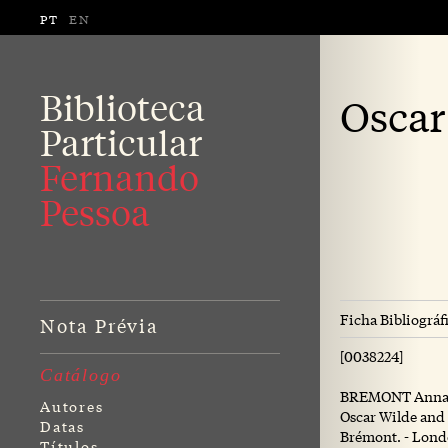
PT
EN
Biblioteca
Oscar
Particular
Fernando
Pessoa
Ficha Bibliográf
Nota Prévia
[0038224]
Catálogo
BREMONT Anna 
Autores
Oscar Wilde and 
Datas
Brémont. - London
Títulos