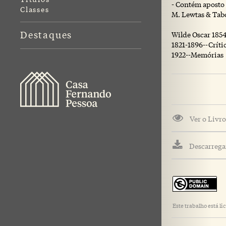
- Contém aposto s
Classes
M. Lewtas & Tabo
Destaques
Wilde Oscar 1854
1821-1896--Críti
1922--Memórias
Ver o Livro
Descarregar
Este trabalho está 