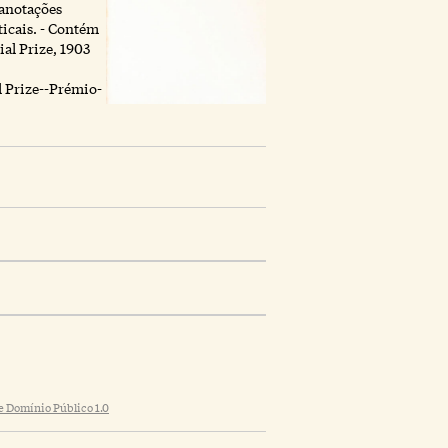
anotações
ticais. - Contém
al Prize, 1903
l Prize--Prémio-
 Domínio Público 1.0