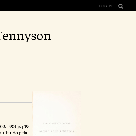
LOGIN
 Tennyson
. - 901 p. ; 19
atribuído pela