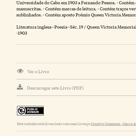
Universidade do Cabo em 1903 a Fernando Pessoa. - Contém 
manuscritas. - Contém marcas de leitura. - Contém traços ver
sublinhados. - Contém aposto Prémio Queen Victoria Memori
Literatura inglesa--Poesia--Séc. 19 / Queen Victoria Memoria
-1903
Ver o Livro
Descarregar este Livro (PDF)
Este trabalho está licenciado com uma Licença
Creative Commons - Marca de