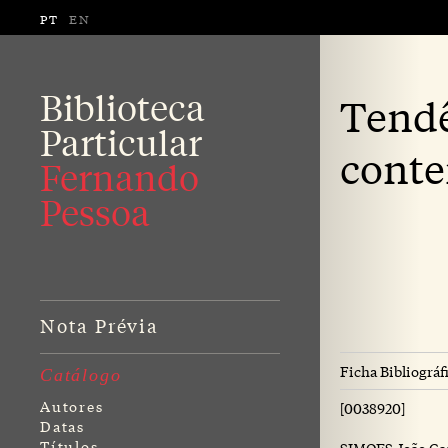
PT
EN
Biblioteca
Tendê
Particular
cont
Fernando
Pessoa
Nota Prévia
Ficha Bibliográf
Catálogo
Autores
[0038920]
Datas
Títulos