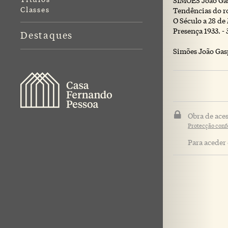
SIMOES João Gas
Classes
Tendências do r
O Século a 28 de
Presença 1933. - 
Destaques
Simões João Gas
Obra de aces
Protecção confe
Para aceder