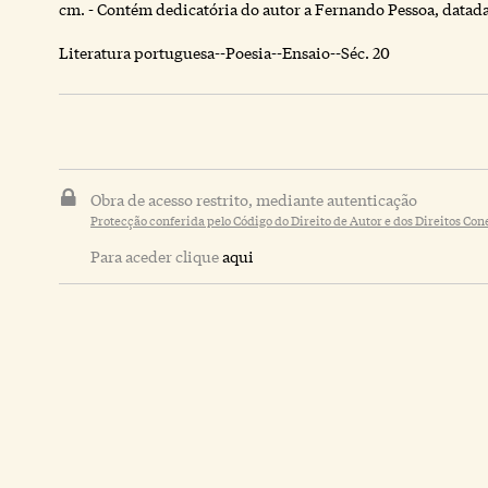
cm. - Contém dedicatória do autor a Fernando Pessoa, datada
Literatura portuguesa--Poesia--Ensaio--Séc. 20
Obra de acesso restrito, mediante autenticação
Protecção conferida pelo Código do Direito de Autor e dos Direitos Con
Para aceder clique
aqui