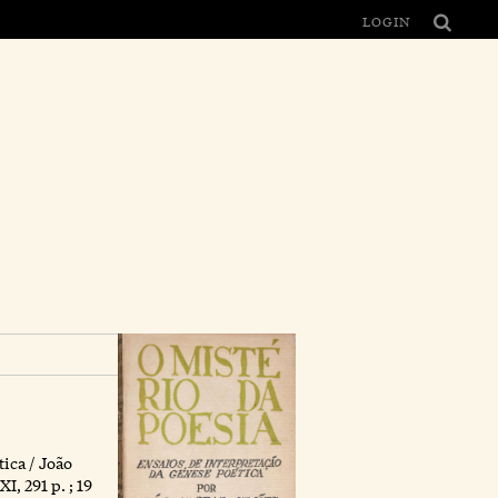
LOGIN
tica / João
I, 291 p. ; 19