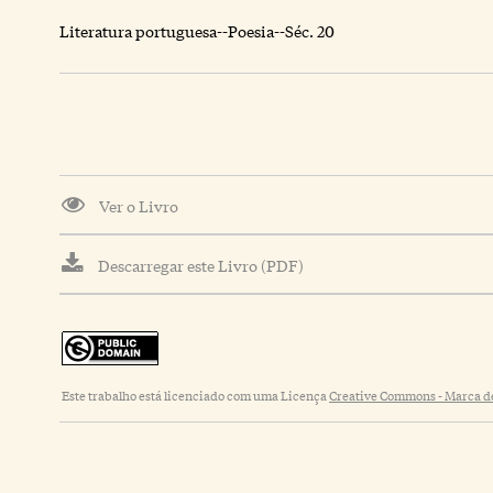
Literatura portuguesa--Poesia--Séc. 20
Ver o Livro
Descarregar este Livro (PDF)
Este trabalho está licenciado com uma Licença
Creative Commons - Marca de