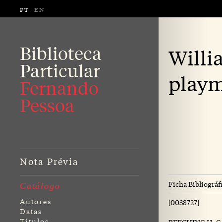
PT
EN
Biblioteca
Willi
Particular
playm
Fernando
Pessoa
Nota Prévia
Ficha Bibliográf
Catálogo
Autores
[0038727]
Datas
Títulos