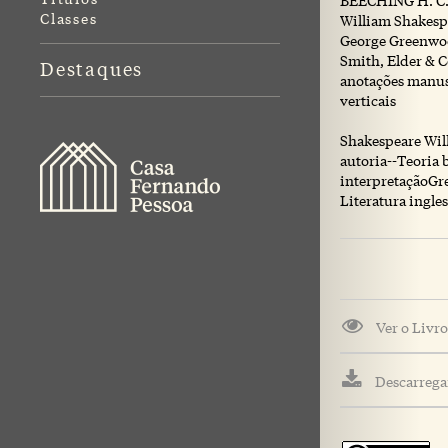
BEECHING H. C.
Classes
William Shakespe
George Greenwood
Smith, Elder & Co
Destaques
anotações manusc
verticais
Shakespeare Will
autoria--Teoria 
interpretaçãoGr
Literatura ingle
Ver o Livro
Descarregar