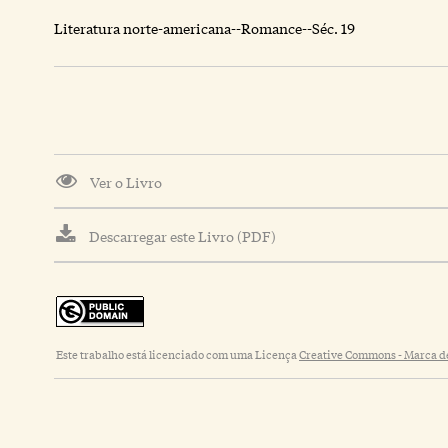
Literatura norte-americana--Romance--Séc. 19
Ver o Livro
Descarregar este Livro (PDF)
Este trabalho está licenciado com uma Licença
Creative Commons - Marca de