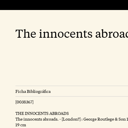
The innocents abroa
Ficha Bibliográfica
[0038367]
THE INNOCENTS ABROADS
The innocents abroads. - [London?] : George Routlege & Son 187
19 cm