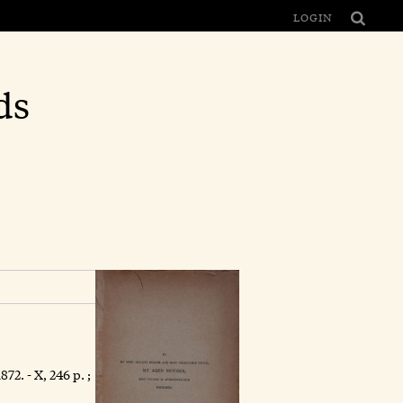
LOGIN
ds
2. - X, 246 p. ;