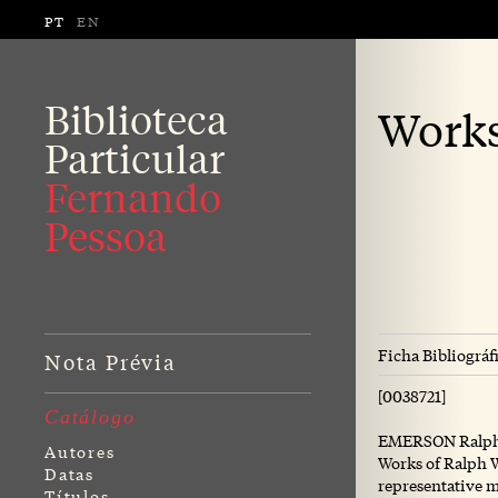
PT
EN
Biblioteca
Works
Particular
Fernando
Pessoa
Ficha Bibliográf
Nota Prévia
[0038721]
Catálogo
EMERSON Ralph 
Autores
Works of Ralph W
Datas
representative m
Títulos