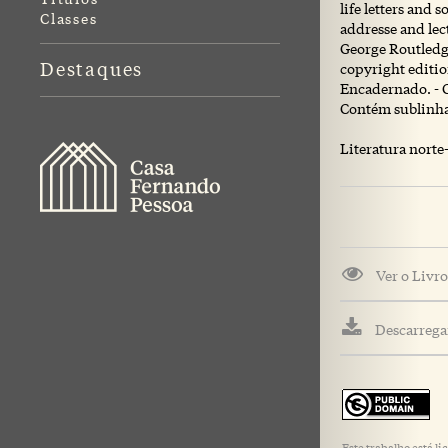
life letters and
Classes
addresse and lec
George Routledge
Destaques
copyright editio
Encadernado. - C
Contém sublinhad
Literatura norte
Ver o Livro
Descarregar
Este trabalho está 