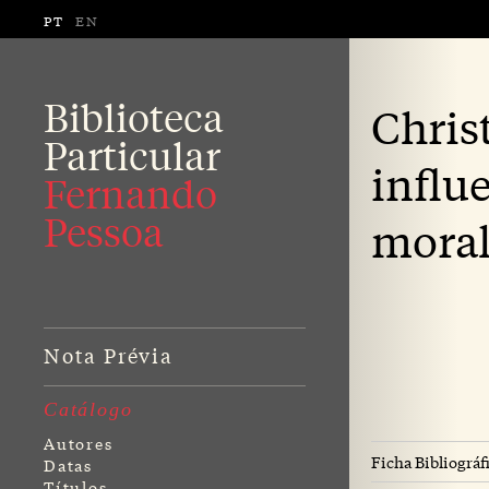
PT
EN
Biblioteca
Chris
Particular
influe
Fernando
Pessoa
moral
Nota Prévia
Catálogo
Autores
Ficha Bibliográf
Datas
Títulos