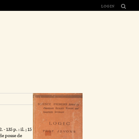
LOGIN
135 p. : il. ; 15
de posse de