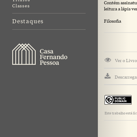
Contém assinatu
Classes
leitura a lápis v
Destaques
Filosofia
Ver o Livro
Descarregar
Este trabalho está 