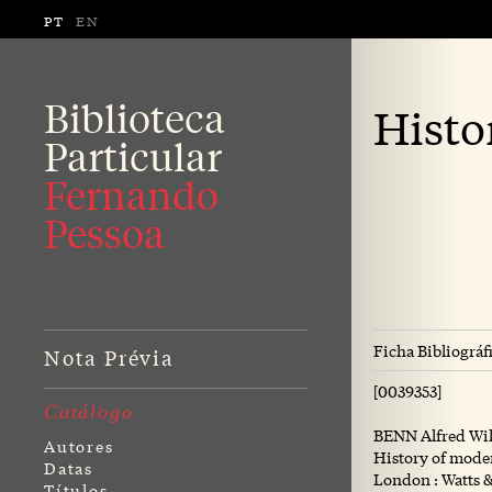
PT
EN
Biblioteca
Histo
Particular
Fernando
Pessoa
Ficha Bibliográf
Nota Prévia
[0039353]
Catálogo
BENN Alfred Wil
Autores
History of moder
Datas
London : Watts & 
Títulos